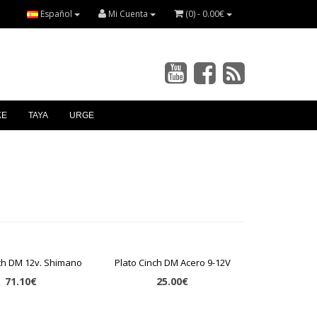
Español
Mi Cuenta
(0) - 0.00€
KE
TAYA
URGE
nch DM 12v. Shimano
Plato Cinch DM Acero 9-12V
71.10€
25.00€