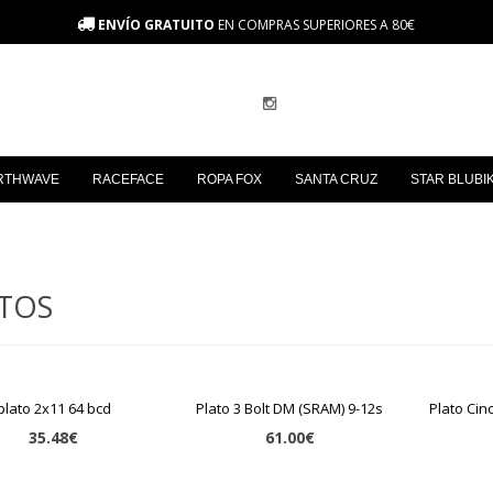
ENVÍO GRATUITO
EN COMPRAS SUPERIORES A 80€
RTHWAVE
RACEFACE
ROPA FOX
SANTA CRUZ
STAR BLUBI
TOS
plato 2x11 64 bcd
Plato 3 Bolt DM (SRAM) 9-12s
Plato Ci
35.48€
61.00€